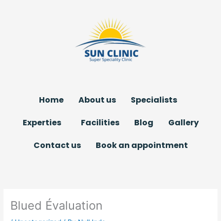
Skip
to
content
Home
About us
Specialists
Experties
Facilities
Blog
Gallery
Contact us
Book an appointment
Blued Évaluation