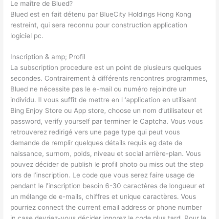
Le maître de Blued?
Blued est en fait détenu par BlueCity Holdings Hong Kong
restreint, qui sera reconnu pour construction application
logiciel pc.
Inscription & amp; Profil
La subscription procedure est un point de plusieurs quelques
secondes. Contrairement à différents rencontres programmes,
Blued ne nécessite pas le e-mail ou numéro rejoindre un
individu. Il vous suffit de mettre en l ‘application en utilisant
Bing Enjoy Store ou App store, choose un nom d’utilisateur et
password, verify yourself par terminer le Captcha. Vous vous
retrouverez redirigé vers une page type qui peut vous
demande de remplir quelques détails requis eg date de
naissance, surnom, poids, niveau et social arrière-plan. Vous
pouvez décider de publish le profil photo ou miss out the step
lors de l’inscription. Le code que vous serez faire usage de
pendant le l’inscription besoin 6-30 caractères de longueur et
un mélange de e-mails, chiffres et unique caractères. Vous
pourriez connect the current email address or phone number
in case devriez-vous décider ignorez le code plus tard. Pour le