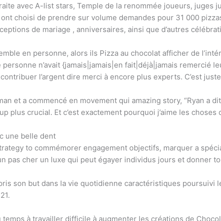
raite avec A-list stars, Temple de la renommée joueurs, juges ju
s ont choisi de prendre sur volume demandes pour 31 000 pizzas 
ceptions de mariage , anniversaires, ainsi que d’autres célébrat
ble en personne, alors ils Pizza au chocolat afficher de l’intéri
ersonne n’avait {jamais|jamais|en fait|déjà|jamais remercié leu
ribuer l’argent dire merci à encore plus experts. C’est juste q
ne-man et a commencé en movement qui amazing story, “Ryan a di
 plus crucial. Et c’est exactement pourquoi j’aime les choses qu
ec une belle dent
 strategy to commémorer engagement objectifs, marquer a spécia
y un pas cher un luxe qui peut égayer individus jours et donner 
is son but dans la vie quotidienne caractéristiques poursuivi l
21.
temps à travailler difficile à augmenter les créations de Chocol