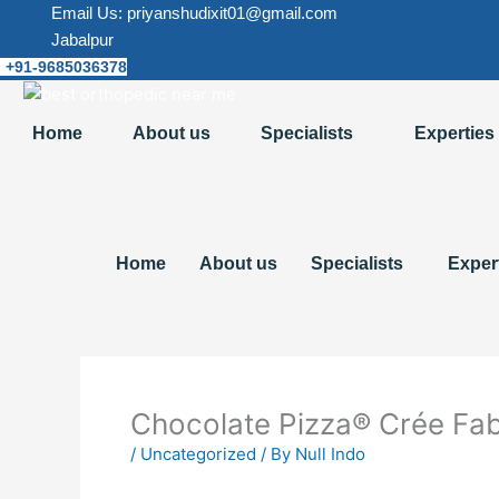
Skip
Email Us: priyanshudixit01@gmail.com
to
Jabalpur
content
+91-9685036378
Home
About us
Specialists
Experties
Home
About us
Specialists
Exper
Chocolate Pizza® Crée Fab
/
Uncategorized
/ By
Null Indo