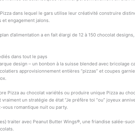
izza dans lequel le gars utilise leur créativité construire disti
s et engagement jalons.
 plan d’alimentation a en fait élargi de 12 à 150 chocolat design
diés dans tout le pays
marque design – un bonbon à la suisse blended avec bricolage c
ocolatiers approvisionnement entières “pizzas” et coupes garni
ox.
e Pizza au chocolat variétés ou produire unique Pizza au choco
t vraiment un stratégie de état “Je préfère toi “ou” joyeux anniv
z-vous romantique nuit ou party.
ues} traiter avec Peanut Butter Wings®, une friandise salée-suc
colats.