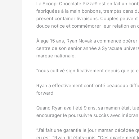
La Scoop: Chocolate Pizza® est en fait un bonb
fabriquées à la main bonbons, trempés dans du 
present container livraisons. Couples peuvent 
douce notice et commémorer leur relation en d
À age 15 ans, Ryan Novak a commencé opérer ch
centre de son senior année à Syracuse univer
marque nationale.
“nous cultivé significativement depuis que je 
Ryan a effectivement confronté beaucoup diffic
forward.
Quand Ryan avait été 9 ans, sa maman était tué
encourager le poursuivre succès avec inébranl
“J’ai fait une garantie le jour maman décédée 
eu est, “Ryan dit états-unis. “Ces exactement