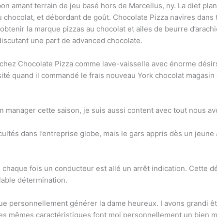
on amant terrain de jeu basé hors de Marcellus, ny. La diet pla
chocolat, et débordant de goût. Chocolate Pizza navires dans t
obtenir la marque pizzas au chocolat et ailes de beurre d’arachi
iscutant une part de advanced chocolate.
ez Chocolate Pizza comme lave-vaisselle avec énorme désirs. S
sité quand il commandé le frais nouveau York chocolat magasi
en manager cette saison, je suis aussi content avec tout nous a
ultés dans l’entreprise globe, mais le gars appris dès un jeune 
 chaque fois un conducteur est allé un arrêt indication. Cette 
able détermination.
que personnellement générer la dame heureux. I avons grandi êtr
 les mêmes caractéristiques font moi personnellement un bien m