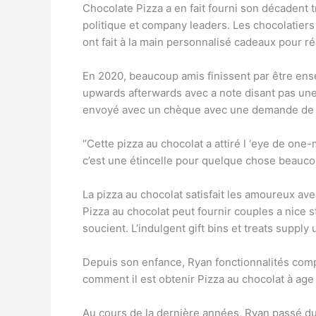
Chocolate Pizza a en fait fourni son décadent t
politique et company leaders. Les chocolatier
ont fait à la main personnalisé cadeaux pour ré
En 2020, beaucoup amis finissent par être ensem
upwards afterwards avec a note disant pas une p
envoyé avec un chèque avec une demande de cont
“Cette pizza au chocolat a attiré l ‘eye de o
c’est une étincelle pour quelque chose beaucoup
La pizza au chocolat satisfait les amoureux av
Pizza au chocolat peut fournir couples a nice
soucient. L’indulgent gift bins et treats suppl
Depuis son enfance, Ryan fonctionnalités compr
comment il est obtenir Pizza au chocolat à age 
Au cours de la dernière années, Ryan passé du 