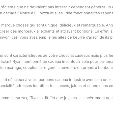
ngrédients que ne devraient pas interagir cependant générer un e
an déclaré.” Notre â € ˜pizza et ailes ‘idée fonctionnalités repe
r marque choses qui sont unique, délicieux et remarquable. Annu
créer des morceaux alléchants et attrayant bonbons. En effet, s
nyon, cas ​​ vous avez empilé les ailes de beurre d’arachide ils p
té qui sont caractéristiques de votre chocolat cadeaux mais plus 
déclaré Ryan mentionné un cadeau incontournable pour partenair
tion mariage, couples faire gentil souvenirs en prendre bonbons
n, et délicieux à votre bonbons cadeau industrie avec son one-
cialité adresses identifier les succès, jalons et connexions cel
mmes heureux, “Ryan a dit. “et que je je crois sincèrement que