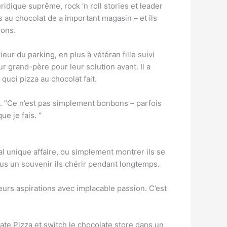
ridique suprême, rock ‘n roll stories et leader
au chocolat de a important magasin – et ils
ions.
eur du parking, en plus à vétéran fille suivi
r grand-père pour leur solution avant. Il a
uoi pizza au chocolat fait.
t. “Ce n’est pas simplement bonbons – parfois
e je fais. “
l unique affaire, ou simplement montrer ils se
tous un souvenir ils chérir pendant longtemps.
eurs aspirations avec implacable passion. C’est
ate Pizza et switch le chocolate store dans un