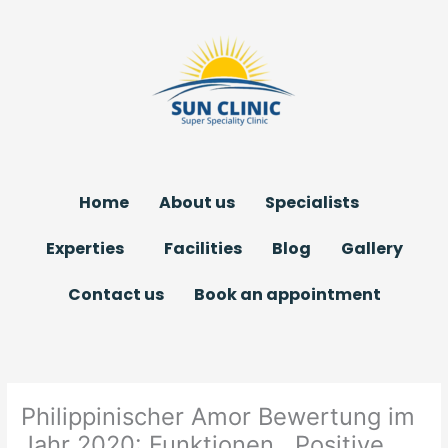
Skip
to
content
Home
About us
Specialists
Experties
Facilities
Blog
Gallery
Contact us
Book an appointment
Philippinischer Amor Bewertung im
Jahr 2020: Funktionen , Positive ,