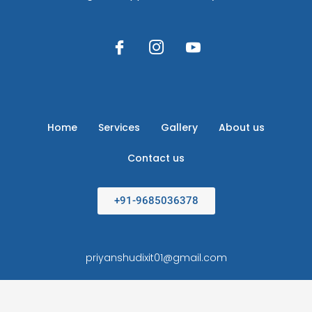
Home
Services
Gallery
About us
Contact us
+91-9685036378
priyanshudixit01@gmail.com